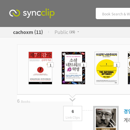
cachoxm (11)
Public
(
15)
1
1
1
6
Books
경
6
Link Clips
게리