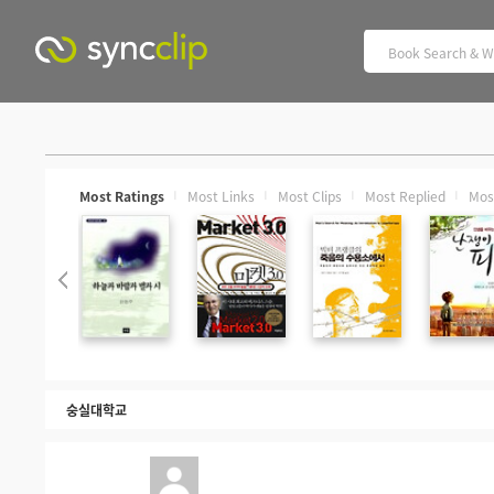
Most Ratings
Most Links
Most Clips
Most Replied
Mos
|
|
|
|
숭실대학교